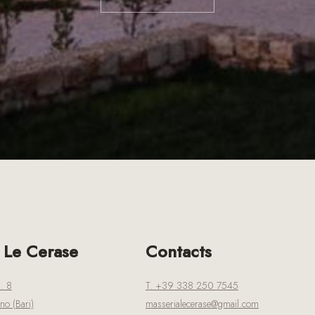
 Le Cerase
Contacts
. 8
T. +39 338 250 7545
o (Bari)
masserialecerase@gmail.com