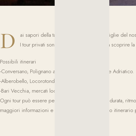
D
ai sapori della tavola pugliese alle meraviglie del n
I tour privati sono ideali per chi desidera scoprire la 
Possibili itinerari
-Conversano, Polignano a Mare e la costa del Mare Adriatico.
-Alberobello, Locorotondo e la Valle d’Itria.
-Bari Vecchia, mercati locali e tappe culturali..
Ogni tour può essere personalizzato in termini di durata, ritm
maggiori informazioni e ti aiuteremo a creare il tuo itinerario 