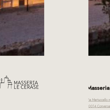
Masseria
Via Martuccello n
70014 Conversan