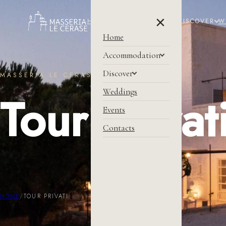
×
HOME
ACCOMMODATION
DISCOVER
W
Home
Accommodation
Discover
MASSERIA LE CERASE
Weddings
Tour privat
Events
Contacts
HOME
/
TOUR PRIVATI